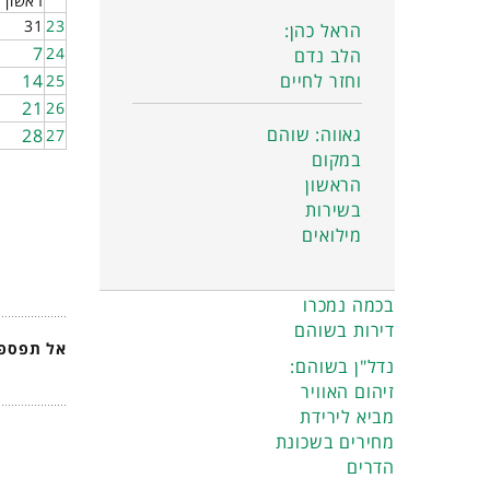
ראשון
31
23
הראל כהן:
7
24
הלב נדם
וחזר לחיים
14
25
21
26
גאווה: שוהם
28
27
במקום
הראשון
בשירות
מילואים
בכמה נמכרו
דירות בשוהם
אל תפספס
נדל"ן בשוהם:
זיהום האוויר
מביא לירידת
מחירים בשכונת
הדרים