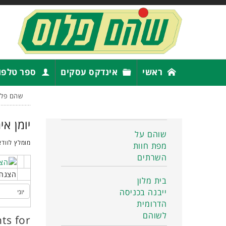
ראשי
אינדקס עסקים
ספר טלפו
שהם פלו
יומן אי
שוהם על
מומלץ לוודא
מפת חוות
השרתים
הצגה 
בית מלון
ייבנה בכניסה
הדרומית
לשוהם
ts for