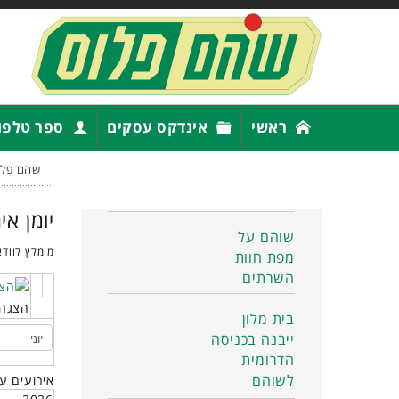
ראשי
אינדקס עסקים
ספר טלפו
שהם פלו
יומן אי
שוהם על
מומלץ לוודא
מפת חוות
השרתים
הצגה 
בית מלון
ייבנה בכניסה
הדרומית
לשוהם
אירועים ע