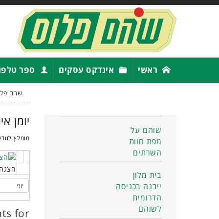
ראשי
אינדקס עסקים
ספר טלפו
שהם פלו
יומן אי
שוהם על
מומלץ לוודא
מפת חוות
השרתים
הצגה 
בית מלון
ייבנה בכניסה
הדרומית
לשוהם
ts for