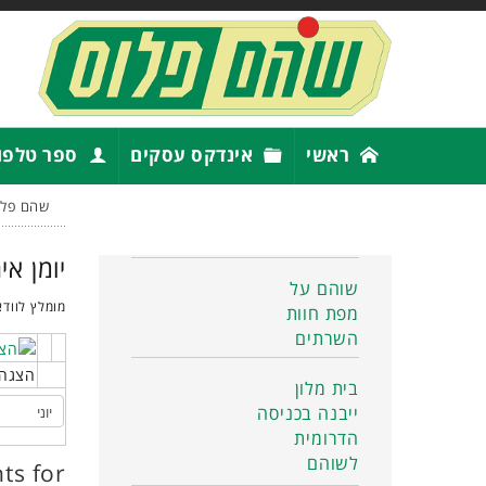
ראשי
אינדקס עסקים
ספר טלפו
שהם פלו
יומן אי
שוהם על
מומלץ לוודא
מפת חוות
השרתים
הצגה 
בית מלון
ייבנה בכניסה
הדרומית
לשוהם
ts for