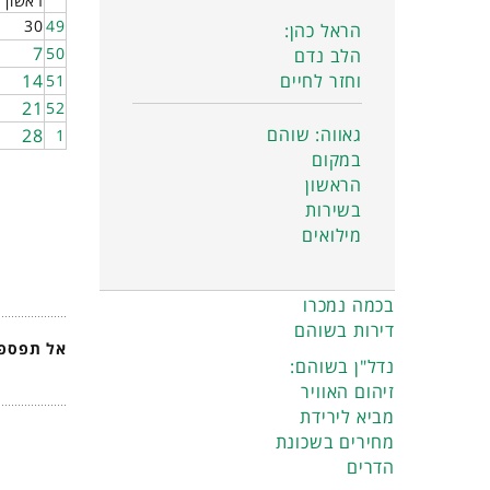
ראשון
30
49
הראל כהן:
7
50
הלב נדם
וחזר לחיים
14
51
21
52
גאווה: שוהם
28
1
במקום
הראשון
בשירות
מילואים
בכמה נמכרו
דירות בשוהם
אל תפספס
נדל"ן בשוהם:
זיהום האוויר
מביא לירידת
מחירים בשכונת
הדרים