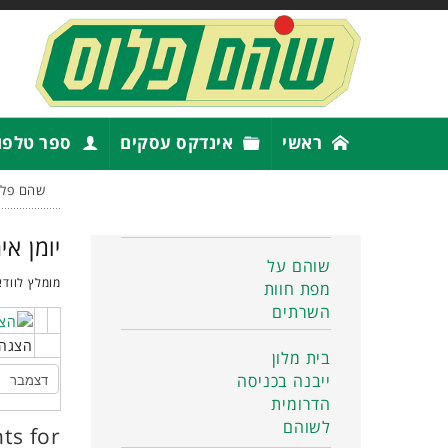
ראשי
אינדקס עסקים
ספר טלפו
שהם פלו
יומן אי
שוהם על
מומלץ לוודא
מפת חוות
השרתים
הצגה 
בית מלון
ייבנה בכניסה
הדרומית
לשוהם
ts for