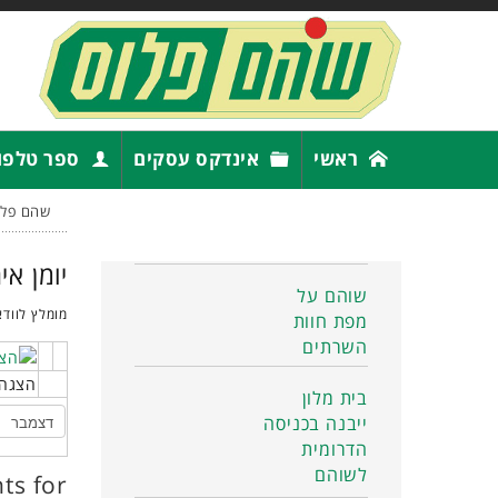
ראשי
אינדקס עסקים
ספר טלפו
שהם פלו
יומן אי
שוהם על
מומלץ לוודא
מפת חוות
השרתים
הצגה 
בית מלון
ייבנה בכניסה
הדרומית
לשוהם
ts for