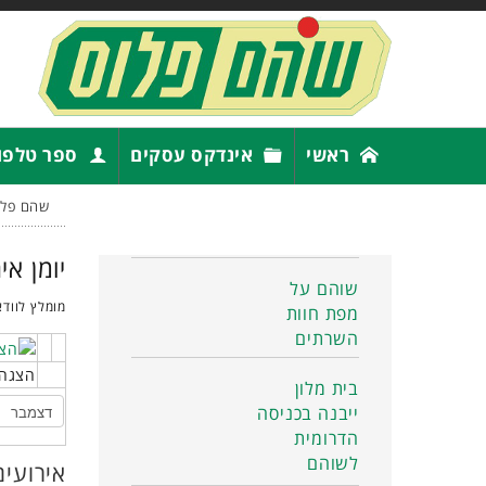
ראשי
אינדקס עסקים
ספר טלפו
שהם פלו
יומן אי
שוהם על
מומלץ לוודא
מפת חוות
השרתים
הצגה 
בית מלון
ייבנה בכניסה
הדרומית
לשוהם
אירועים