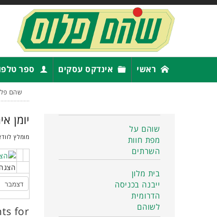
ראשי
אינדקס עסקים
ספר טלפו
שהם פלו
יומן אי
שוהם על
מומלץ לוודא
מפת חוות
השרתים
הצגה 
בית מלון
ייבנה בכניסה
הדרומית
לשוהם
ts for