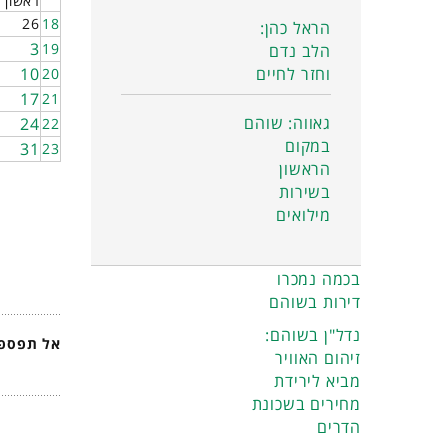
ראשון
26
18
הראל כהן:
3
19
הלב נדם
וחזר לחיים
10
20
17
21
גאווה: שוהם
24
22
במקום
31
23
הראשון
בשירות
מילואים
בכמה נמכרו
דירות בשוהם
נדל"ן בשוהם:
אל תפספס
זיהום האוויר
מביא לירידת
מחירים בשכונת
הדרים