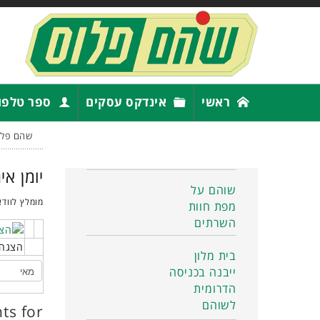
ראשי
אינדקס עסקים
ספר טלפו
שהם פלו
יומן אי
שוהם על
מומלץ לוודא
מפת חוות
השרתים
הצגה 
בית מלון
ייבנה בכניסה
הדרומית
לשוהם
ts for