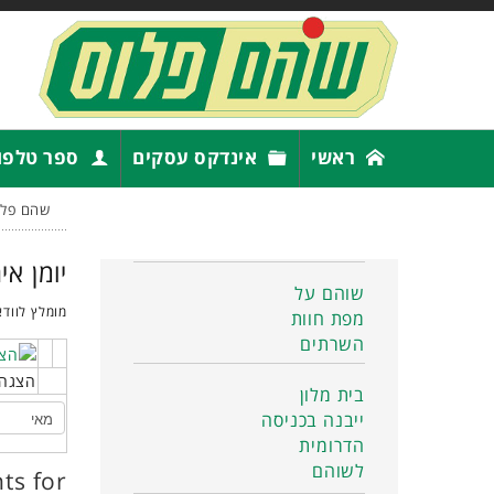
ראשי
אינדקס עסקים
ספר טלפו
שהם פלו
יומן אי
שוהם על
מומלץ לוודא
מפת חוות
השרתים
הצגה 
בית מלון
ייבנה בכניסה
הדרומית
לשוהם
ts for