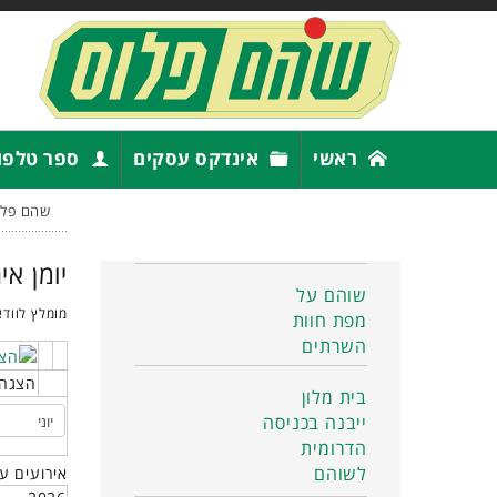
ראשי
אינדקס עסקים
ספר טלפו
שהם פלו
יומן אי
שוהם על
מומלץ לוודא
מפת חוות
השרתים
הצגה 
בית מלון
ייבנה בכניסה
הדרומית
לשוהם
אירועים ע