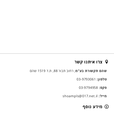
צרו איתנו קשר
שהם תקשורת בע"מ
, רחוב תבור 88, ת.ד 1519 שהם
טלפון:
03-9793061
פקס:
03-9794958
מייל:
shoampls@017.net.il
מידע נוסף