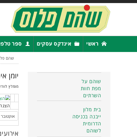
ראשי
אינדקס עסקים
ספר טלפו
שהם פלו
יומן אי
שוהם על
מומלץ לוודא
מפת חוות
השרתים
הצגה 
בית מלון
ייבנה בכניסה
הדרומית
לשוהם
אירועים