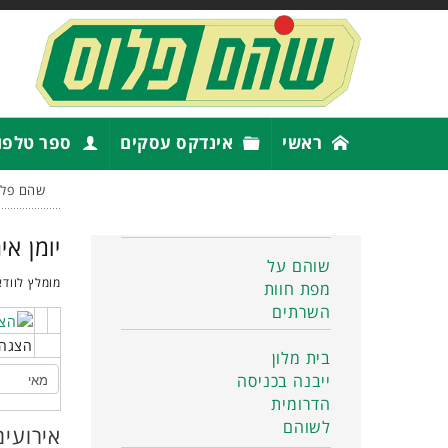
ראשי
אינדקס עסקים
ספר טלפו
שהם פלו
יומן אי
שוהם על
מומלץ לוודא
מפת חוות
השרתים
הצגה 
בית מלון
ייבנה בכניסה
הדרומית
לשוהם
אירועים