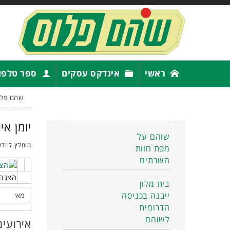
ראשי
אינדקס עסקים
ספר טלפו
שהם פלו
יומן אי
שוהם על
מומלץ לוודא
מפת חוות
השרתים
הצגה 
בית מלון
ייבנה בכניסה
הדרומית
לשוהם
אירועים