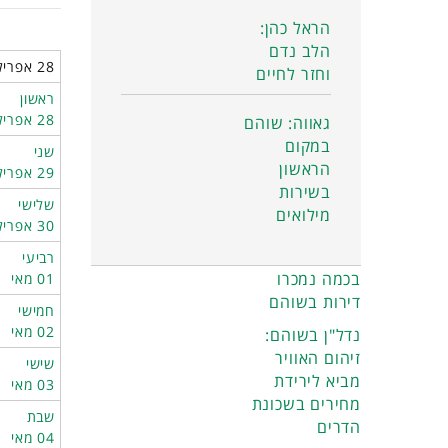
הראל כהן:
הלב נדם
28 אפריל 2024 - 04 מאי 2024
וחזר לחיים
ראשון
28 אפריל
גאווה: שוהם
במקום
שני
הראשון
29 אפריל
בשירות
שלישי
מילואים
30 אפריל
רביעי
בכמה נמכרו
01 מאי
דירות בשוהם
חמישי
02 מאי
נדל"ן בשוהם:
זיהום האוויר
שישי
מביא לירידת
03 מאי
מחירים בשכונת
שבת
הדרים
04 מאי