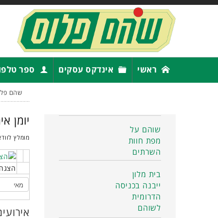
ראשי
אינדקס עסקים
ספר טלפו
שהם פלו
יומן אי
שוהם על
מומלץ לוודא
מפת חוות
השרתים
הצגה 
בית מלון
ייבנה בכניסה
הדרומית
לשוהם
אירועים