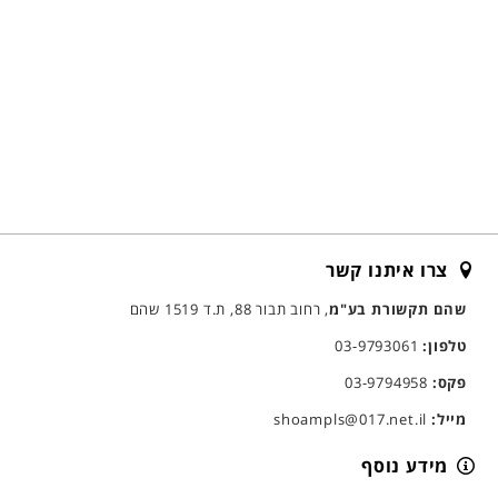
צרו איתנו קשר
שהם תקשורת בע"מ
, רחוב תבור 88, ת.ד 1519 שהם
טלפון:
03-9793061
פקס:
03-9794958
מייל:
shoampls@017.net.il
מידע נוסף