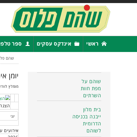
ראשי
אינדקס עסקים
ספר טלפו
שהם פלו
יומן אי
שוהם על
מומלץ לוודא
מפת חוות
השרתים
הצגה 
בית מלון
ייבנה בכניסה
הדרומית
לשוהם
אירועים ע