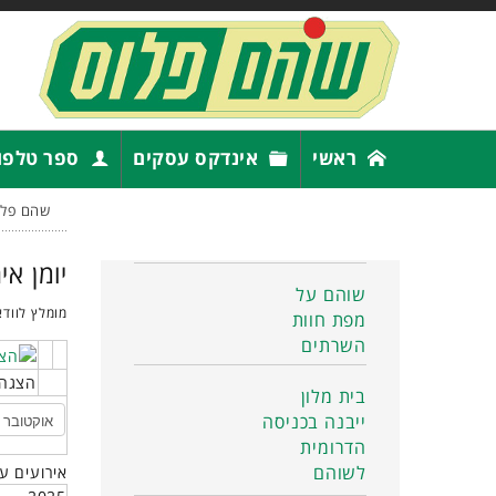
ראשי
אינדקס עסקים
ספר טלפו
שהם פלו
יומן אי
שוהם על
מומלץ לוודא
מפת חוות
השרתים
הצגה 
בית מלון
ייבנה בכניסה
הדרומית
לשוהם
אירועים ע