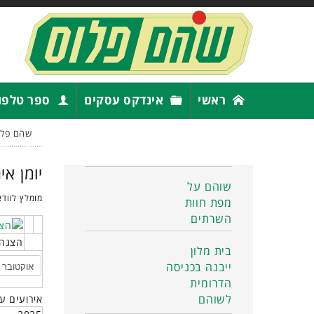
ראשי
אינדקס עסקים
ספר טלפו
שהם פלו
יומן אי
שוהם על
מומלץ לוודא
מפת חוות
השרתים
הצגה 
בית מלון
ייבנה בכניסה
הדרומית
לשוהם
אירועים ע