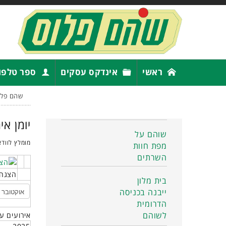
ראשי
אינדקס עסקים
ספר טלפו
שהם פלו
יומן אי
שוהם על
מומלץ לוודא
מפת חוות
השרתים
הצגה 
בית מלון
ייבנה בכניסה
הדרומית
לשוהם
אירועים ע