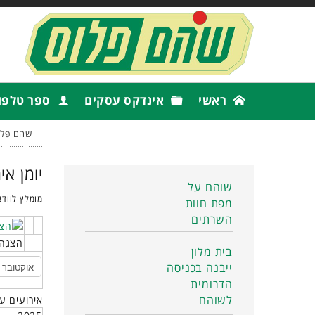
ראשי
אינדקס עסקים
ספר טלפו
שהם פלו
יומן אי
שוהם על
מומלץ לוודא
מפת חוות
השרתים
הצגה 
בית מלון
ייבנה בכניסה
הדרומית
לשוהם
אירועים ע