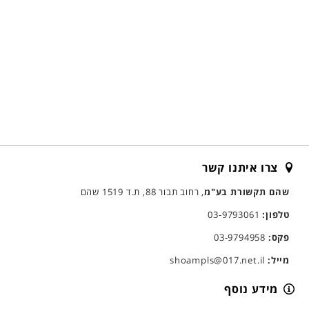
צרו איתנו קשר
שהם תקשורת בע"מ
, רחוב תבור 88, ת.ד 1519 שהם
טלפון:
03-9793061
פקס:
03-9794958
מייל:
shoampls@017.net.il
מידע נוסף