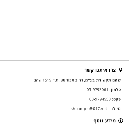
צרו איתנו קשר
שהם תקשורת בע"מ
, רחוב תבור 88, ת.ד 1519 שהם
טלפון:
03-9793061
פקס:
03-9794958
מייל:
shoampls@017.net.il
מידע נוסף