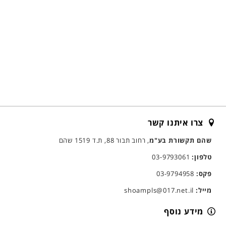
צרו איתנו קשר
שהם תקשורת בע"מ
, רחוב תבור 88, ת.ד 1519 שהם
טלפון:
03-9793061
פקס:
03-9794958
מייל:
shoampls@017.net.il
מידע נוסף