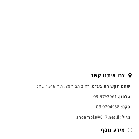
צרו איתנו קשר
שהם תקשורת בע"מ
, רחוב תבור 88, ת.ד 1519 שהם
טלפון:
03-9793061
פקס:
03-9794958
מייל:
shoampls@017.net.il
מידע נוסף