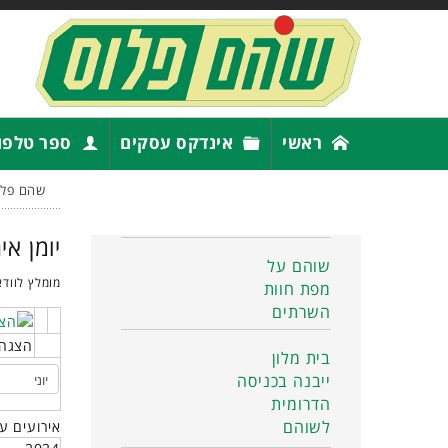
ראשי
אינדקס עסקים
ספר טלפו
שהם פלו
יומן אי
שוהם על
מומלץ לוודא
מפת חוות
השרתים
הצגה 
בית מלון
ייבנה בכניסה
הדרומית
לשוהם
אירועים ע