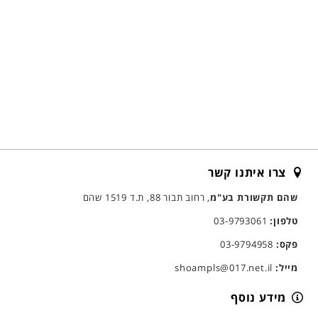
צרו איתנו קשר
שהם תקשורת בע"מ
, רחוב תבור 88, ת.ד 1519 שהם
טלפון:
03-9793061
פקס:
03-9794958
מייל:
shoampls@017.net.il
מידע נוסף