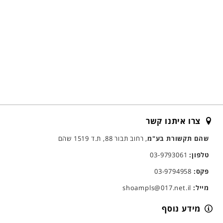
צרו איתנו קשר
שהם תקשורת בע"מ
, רחוב תבור 88, ת.ד 1519 שהם
טלפון:
03-9793061
פקס:
03-9794958
מייל:
shoampls@017.net.il
מידע נוסף