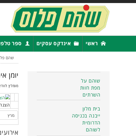
ראשי
אינדקס עסקים
ספר טלפו
שהם פלו
יומן אי
שוהם על
מומלץ לוודא
מפת חוות
השרתים
הצגה 
בית מלון
ייבנה בכניסה
הדרומית
לשוהם
אירועים