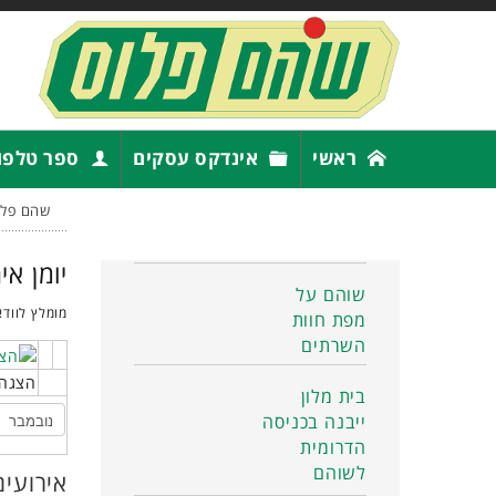
ראשי
אינדקס עסקים
ספר טלפו
שהם פלו
יומן אי
שוהם על
מומלץ לוודא
מפת חוות
השרתים
הצגה 
בית מלון
ייבנה בכניסה
הדרומית
לשוהם
אירועים