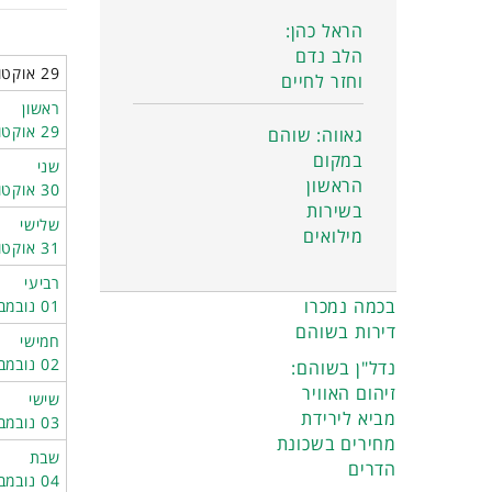
הראל כהן:
הלב נדם
29 אוקטובר 2023 - 04 נובמבר 2023
וחזר לחיים
ראשון
29 אוקטובר
גאווה: שוהם
במקום
שני
הראשון
30 אוקטובר
בשירות
שלישי
מילואים
31 אוקטובר
רביעי
בכמה נמכרו
01 נובמבר
דירות בשוהם
חמישי
02 נובמבר
נדל"ן בשוהם:
זיהום האוויר
שישי
מביא לירידת
03 נובמבר
מחירים בשכונת
שבת
הדרים
04 נובמבר