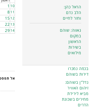
ראשון
1
10
הראל כהן:
8
11
הלב נדם
וחזר לחיים
15
12
22
13
גאווה: שוהם
29
14
במקום
הראשון
בשירות
מילואים
בכמה נמכרו
דירות בשוהם
אל תפספס
נדל"ן בשוהם:
זיהום האוויר
מביא לירידת
מחירים בשכונת
הדרים