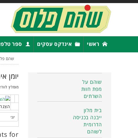
ראשי
אינדקס עסקים
ספר טלפו
שהם פלו
יומן אי
שוהם על
מומלץ לוודא
מפת חוות
השרתים
הצגה 
בית מלון
ייבנה בכניסה
הדרומית
לשוהם
ts for