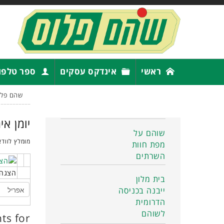
ראשי
אינדקס עסקים
ספר טלפו
שהם פלו
יומן אי
שוהם על
מומלץ לוודא
מפת חוות
השרתים
הצגה 
בית מלון
ייבנה בכניסה
הדרומית
לשוהם
ts for