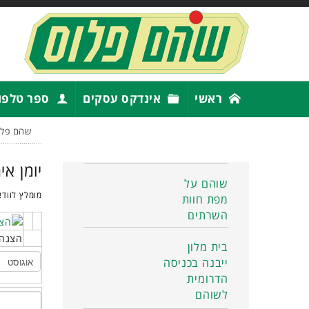
ראשי
אינדקס עסקים
ספר טלפו
שהם פלו
יומן אי
שוהם על
מומלץ לוודא
מפת חוות
השרתים
הצגה 
בית מלון
ייבנה בכניסה
הדרומית
לשוהם