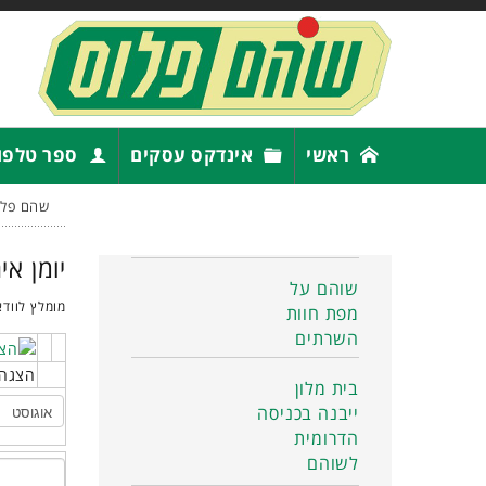
ראשי
אינדקס עסקים
ספר טלפו
שהם פלו
יומן אי
שוהם על
מומלץ לוודא
מפת חוות
השרתים
הצגה 
בית מלון
ייבנה בכניסה
הדרומית
לשוהם