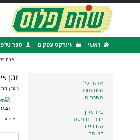
ראשי
אינדקס עסקים
ספר טלפו
שהם פלו
יומן אי
שוהם על
מומלץ לוודא
מפת חוות
השרתים
הצגה 
בית מלון
ייבנה בכניסה
הדרומית
לשוהם