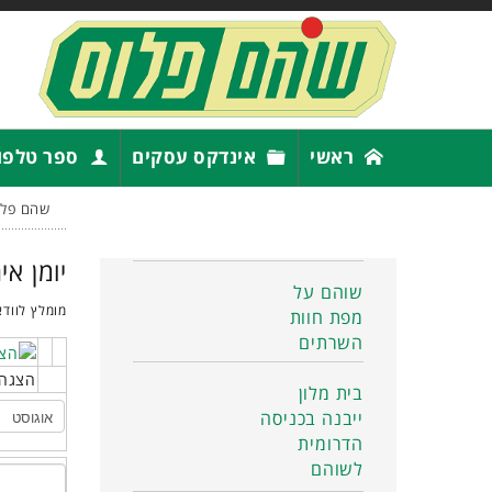
ראשי
אינדקס עסקים
ספר טלפו
שהם פלו
יומן אי
שוהם על
מומלץ לוודא
מפת חוות
השרתים
הצגה 
בית מלון
ייבנה בכניסה
הדרומית
לשוהם