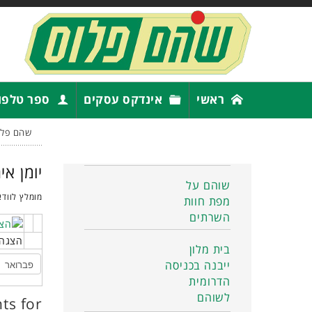
ראשי
אינדקס עסקים
ספר טלפו
שהם פלו
יומן אי
שוהם על
מומלץ לוודא
מפת חוות
השרתים
הצגה 
בית מלון
ייבנה בכניסה
הדרומית
לשוהם
ts for