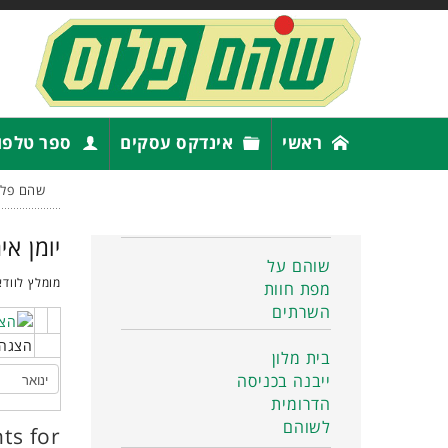
ראשי
אינדקס עסקים
ספר טלפו
שהם פלו
יומן אי
שוהם על
מומלץ לוודא
מפת חוות
השרתים
הצגה 
בית מלון
ייבנה בכניסה
הדרומית
לשוהם
ts for