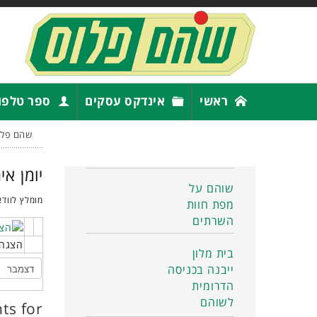
ראשי
אינדקס עסקים
ספר טלפו
שהם פלו
יומן אי
שוהם על
מומלץ לוודא
מפת חוות
השרתים
הצגה 
בית מלון
ייבנה בכניסה
הדרומית
לשוהם
ts for