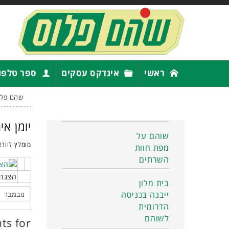
ראשי
אינדקס עסקים
ספר טלפו
שהם פלו
יומן אי
שוהם על
מומלץ לוודא
מפת חוות
השרתים
הצגה 
בית מלון
ייבנה בכניסה
הדרומית
לשוהם
ts for