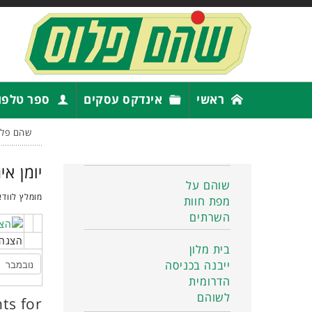
ראשי
אינדקס עסקים
ספר טלפו
שהם פלו
יומן אי
שוהם על
מומלץ לוודא
מפת חוות
השרתים
הצגה 
בית מלון
ייבנה בכניסה
הדרומית
לשוהם
ts for