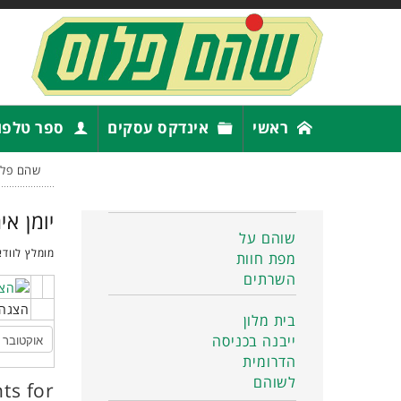
ראשי
אינדקס עסקים
ספר טלפו
שהם פלו
יומן אי
שוהם על
מומלץ לוודא
מפת חוות
השרתים
הצגה 
בית מלון
ייבנה בכניסה
הדרומית
לשוהם
ts for