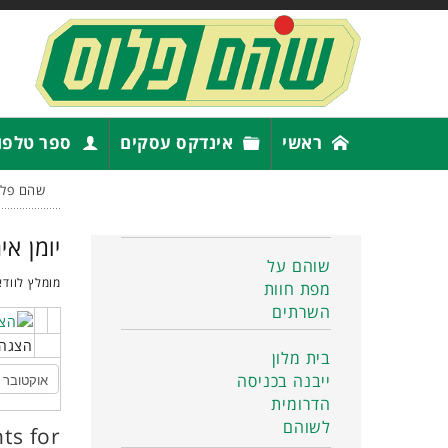
ראשי
אינדקס עסקים
ספר טלפו
שהם פלו
יומן אי
שוהם על
מומלץ לוודא
מפת חוות
השרתים
הצגה 
בית מלון
ייבנה בכניסה
הדרומית
לשוהם
ts for