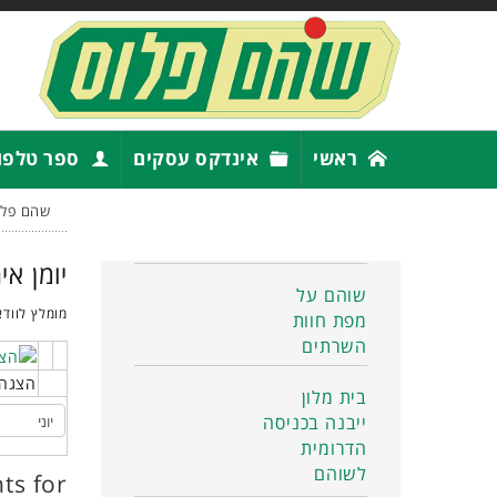
ראשי
אינדקס עסקים
ספר טלפו
שהם פלו
יומן אי
שוהם על
מומלץ לוודא
מפת חוות
השרתים
הצגה 
בית מלון
ייבנה בכניסה
הדרומית
לשוהם
ts for