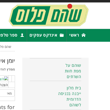
ראשי
אינדקס עסקים
ספר טלפו
שהם פלו
יומן אי
שוהם על
מומלץ לוודא
מפת חוות
השרתים
הצגה 
בית מלון
ייבנה בכניסה
הדרומית
לשוהם
ts for